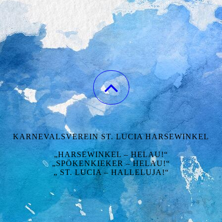
KARNEVALSVEREIN ST. LUCIA HARSEWINKEL
„HARSEWINKEL – HELAU!“
„SPÖKENKIEKER – HELAU!“
„ ST. LUCIA – HALLELUJA!“