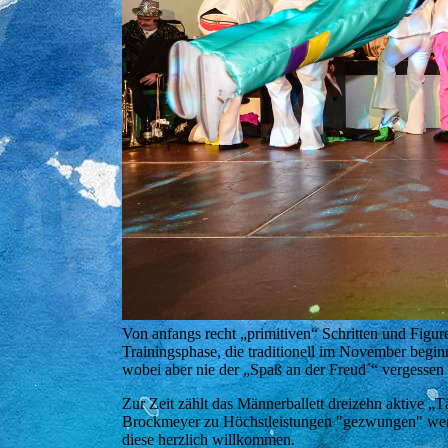
Von anfangs recht „primitiven“ Schritten und Figur
Trainingsphase, die traditionell im November begin
wobei aber nie der „Spaß an der Freud´“ vergessen
Zur Zeit zählt das Männerballett dreizehn aktive „T
Brockmeyer zu Höchstleistungen "gezwungen" werde
diese herzlich willkommen.