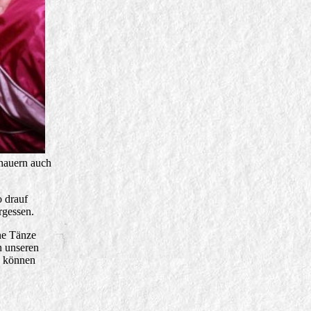
chauern auch
o drauf
rgessen.
öne Tänze
n unseren
, können