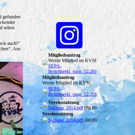
nd gefunden
eckender
nd sehen
wir auch!“
achen“. Aus
Mitgliedsantrag
Werde Mitglied im KVSL
SEPA-
Beitrittserkl_rung_12.2016.pdf
(104.9KB)
Mitgliedsantrag
Werde Mitglied im KVSL
SEPA-
Beitrittserkl_rung_12.2016.pdf
(104.9KB)
Vereinssatzung
Satzung_2014.pdf
(88.69KB)
Vereinssatzung
Satzung_2014.pdf
(88.69KB)