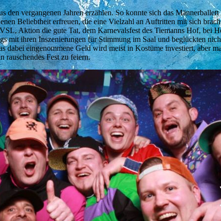
s den vergangenen Jahren erzählen. So konnte sich das Männerballett 
n Beliebtheit erfreuen, die eine Vielzahl an Auftritten mit sich brach
KVSL, Aktion die gute Tat, dem Karnevalsfest des Tiemanns Hof, bei H
ungs mit ihren Inszenierungen für Stimmung im Saal und beglückten nich
as dabei eingenommene Geld wird meist in Kostüme investiert, aber ma
n rauschendes Fest zu feiern.