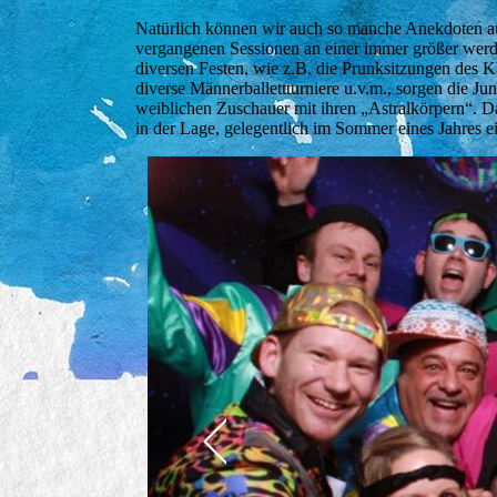
Natürlich können wir auch so manche Anekdoten au
vergangenen Sessionen an einer immer größer werdene
diversen Festen, wie z.B. die Prunksitzungen des 
diverse Männerballettturniere u.v.m., sorgen die J
weiblichen Zuschauer mit ihren „Astralkörpern“. D
in der Lage, gelegentlich im Sommer eines Jahres ei