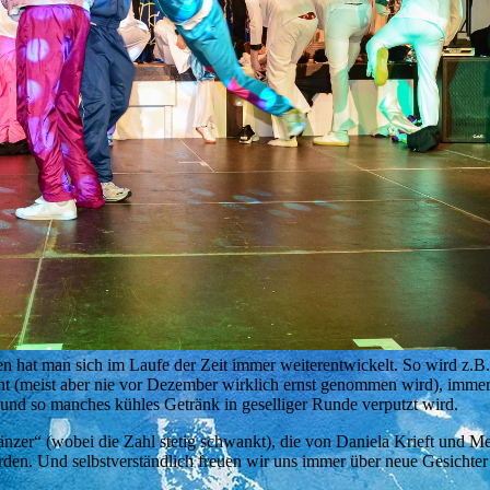
en hat man sich im Laufe der Zeit immer weiterentwickelt. So wird z.B.
nt (meist aber nie vor Dezember wirklich ernst genommen wird), immer 
 und so manches kühles Getränk in geselliger Runde verputzt wird.
änzer“ (wobei die Zahl stetig schwankt), die von Daniela Krieft und Me
n. Und selbstverständlich freuen wir uns immer über neue Gesichter