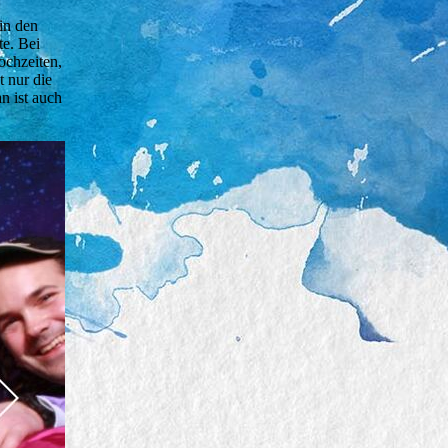
in den
te. Bei
ochzeiten,
t nur die
n ist auch